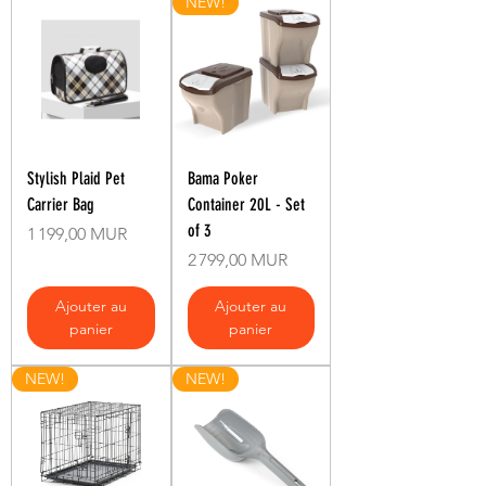
NEW!
Stylish Plaid Pet
Bama Poker
Carrier Bag
Container 20L - Set
of 3
Prix
1 199,00 MUR
Prix
2 799,00 MUR
Ajouter au
Ajouter au
panier
panier
NEW!
NEW!