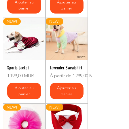
Ajouter au
Ajouter au
panier
panier
NEW!
NEW!
Sports Jacket
Lavender Sweatshirt
Prix
Prix promotionnel
1 199,00 MUR
À partir de
1 299,00 MUR
Ajouter au
Ajouter au
panier
panier
NEW!
NEW!