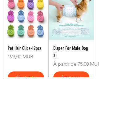
Pet Hair Clips-12pcs
Diaper For Male Dog
XL
Prix
199,00 MUR
Prix promotionnel
À partir de
75,00 MUR
Ajouter au
Ajouter au
panier
panier