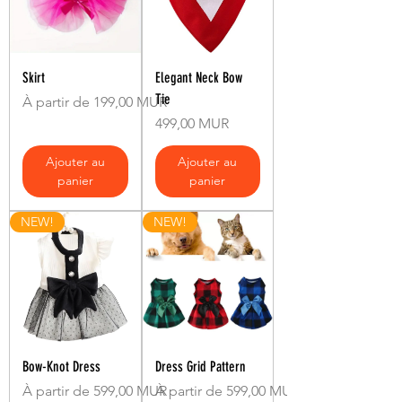
Skirt
Elegant Neck Bow
Tie
Prix promotionnel
À partir de
199,00 MUR
Prix
499,00 MUR
Ajouter au
Ajouter au
panier
panier
NEW!
NEW!
Bow-Knot Dress
Dress Grid Pattern
Prix promotionnel
Prix promotionnel
À partir de
599,00 MUR
À partir de
599,00 MUR