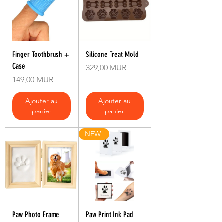
Finger Toothbrush +
Silicone Treat Mold
Case
Prix
329,00 MUR
Prix
149,00 MUR
Ajouter au
Ajouter au
panier
panier
NEW!
Paw Photo Frame
Paw Print Ink Pad