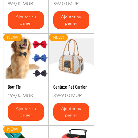
Prix
Prix
899,00 MUR
399,00 MUR
Ajouter au
Ajouter au
panier
panier
NEW!
NEW!
Bow Tie
Genluxe Pet Carrier
Prix
Prix
199,00 MUR
3 999,00 MUR
Ajouter au
Ajouter au
panier
panier
NEW!