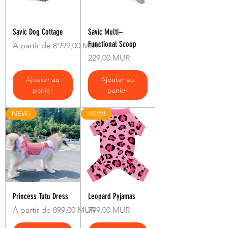
Savic Dog Cottage
Savic Multi–
Functional Scoop
Prix promotionnel
À partir de
8 999,00 MUR
Prix
229,00 MUR
Ajouter au
Ajouter au
panier
panier
NEW!
NEW!
Princess Tutu Dress
Leopard Pyjamas
Prix promotionnel
Prix
À partir de
899,00 MUR
799,00 MUR