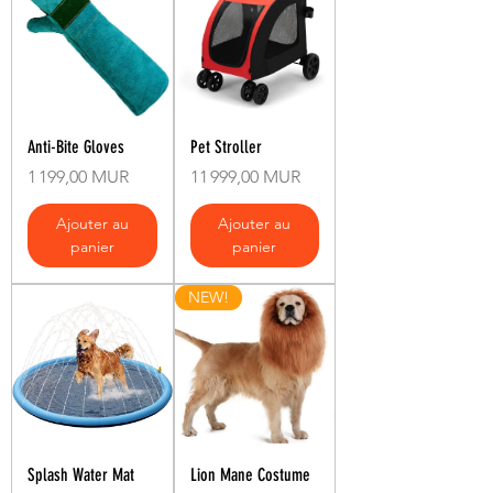
Anti-Bite Gloves
Pet Stroller
Prix
Prix
1 199,00 MUR
11 999,00 MUR
Ajouter au
Ajouter au
panier
panier
NEW!
Splash Water Mat
Lion Mane Costume